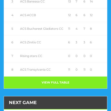
3
ACS Baneasa CC
13
7
6
14
4
ACS ACCB
12
6
6
12
5
ACS Bucharest Gladiators CC
11
4
7
8
6
ACS Zinitis CC
6
3
3
6
7
Rising stars CC
0
0
0
0
8
ACS Transylvania CC
11
0
11
0
VIEW FULL TABLE
NEXT GAME