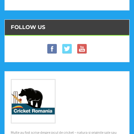
FOLLOW US
Multe au fost scrise despre jocul de cricket – natura si originile sale sau