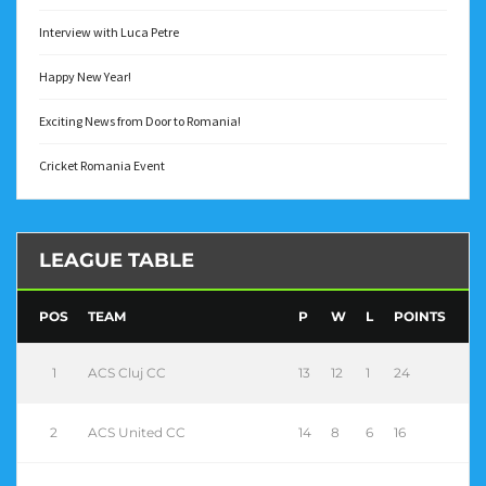
Interview with Luca Petre
Happy New Year!
Exciting News from Door to Romania!
Cricket Romania Event
LEAGUE TABLE
POS
TEAM
P
W
L
POINTS
1
ACS Cluj CC
13
12
1
24
2
ACS United CC
14
8
6
16