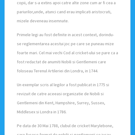
copii, dar s-a extins apoi catre alte zone cum ar fi cea a
pariurilor,unde, atunci cand erau implicati aristocrati,
mizele deveneau insemnate.
Primele legi au fost definite in acest context, dorindu-
se reglementarea acestui joc pe care se puneau mize
foarte mari. Cel mai vechi Cod al cricket-ului se pare ca a
fost redactat de anumiti Nobili si Gentlemeni care
foloseau Terenul Artileriei din Londra, in 1744.
Un exemplar scris al legilor a fost publicat in 1775 si
revizuit de catre aceeasi organizatie de Nobili si
Gentlemeni din Kent, Hampshire, Surrey, Sussex,
Middlesex si Londra in 1786.
Pe data de 30 Mai 1788, clubul de cricket Marylebone,
care fusese format de nobilii si gentlemenii ce jucau