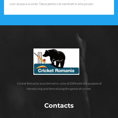
cum se joaca si unde. Totusi pentru cei neinitiati in arta jocului
Cricket Romania was formed in June of 2009 with the purpose of
introducing and formalizing the game of cricket.
Contacts