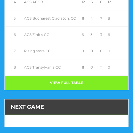
4
ACS ACCB
12
6
6
12
5
ACS Bucharest Gladiators CC
11
4
7
8
6
ACS Zinitis CC
6
3
3
6
7
Rising stars CC
0
0
0
0
8
ACS Transylvania CC
11
0
11
0
VIEW FULL TABLE
NEXT GAME