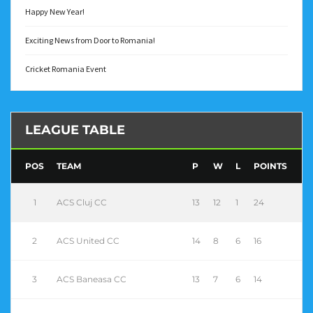
Happy New Year!
Exciting News from Door to Romania!
Cricket Romania Event
LEAGUE TABLE
POS
TEAM
P
W
L
POINTS
1
ACS Cluj CC
13
12
1
24
2
ACS United CC
14
8
6
16
3
ACS Baneasa CC
13
7
6
14